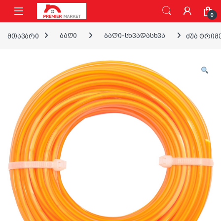
ნავიგაციაზე გადასვლა
შინაარსზე გადასვლა
0
მთავარი
ბაღი
ბაღი-სხვადასხვა
ძუა ტრიმე