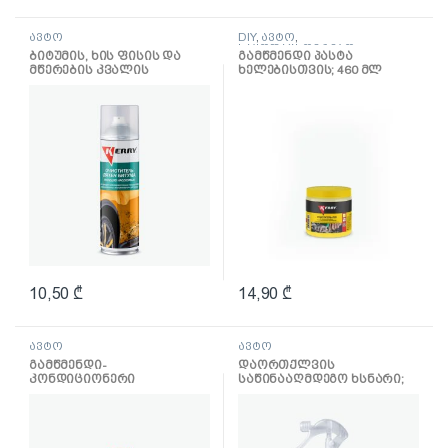
ავტო
DIY
,
ავტო
,
საყოფაცხოვრებო
,
ბიტუმის, ხის ფისის და
გამწმენდი პასტა
სხვადასხვა
მწერების კვალის
ხელებისთვის; 460 მლ
მოსაშორებელი ხსნარი
(335 მლ)
10,50
₾
14,90
₾
ავტო
ავტო
გამწმენდი-
დაორთქლვის
კონდიციონერი
საწინააღმდეგო ხსნარი;
ტყავისთვის; 250 მლ
250 მლ