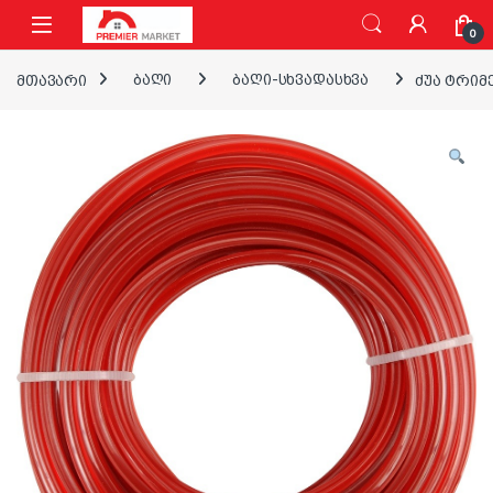
ნავიგაციაზე გადასვლა
შინაარსზე გადასვლა
0
მთავარი
ბაღი
ბაღი-სხვადასხვა
ძუა ტრიმე