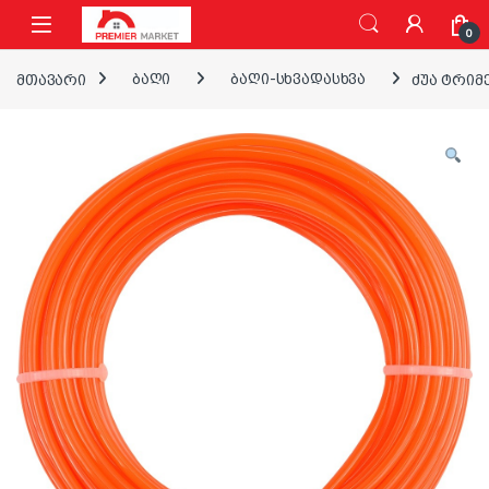
ნავიგაციაზე გადასვლა
შინაარსზე გადასვლა
0
მთავარი
ბაღი
ბაღი-სხვადასხვა
ძუა ტრიმე