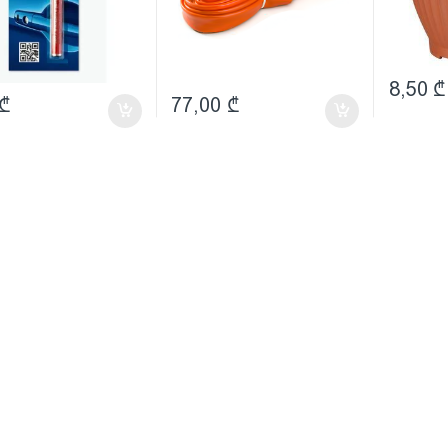
8,50
₾
₾
77,00
₾