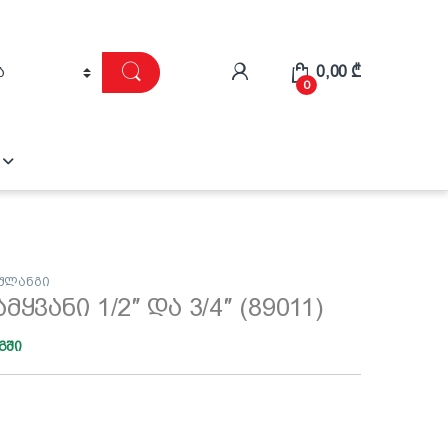
0,00
₾
0
 შლანგი
ყვანი 1/2″ და 3/4″ (89011)
გში