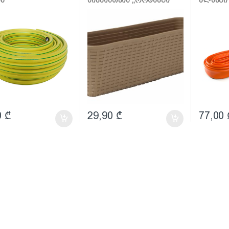
600მმ (ბეჟი როტანგი)
10მ
0
₾
29,90
₾
77,00