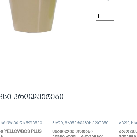
ქოთანი შაინი - MIL
ვსი პროდუქტები
სარწყავი და შლანგი
ბაღი
,
მცენარეების ქოთანი
ბაღი
,
სა
ი YELLOWBOS PLUS
ყვავილის ქოთანი
პროფე
0მ
აივნისთვის ,,როტანგი”
შლანგი 