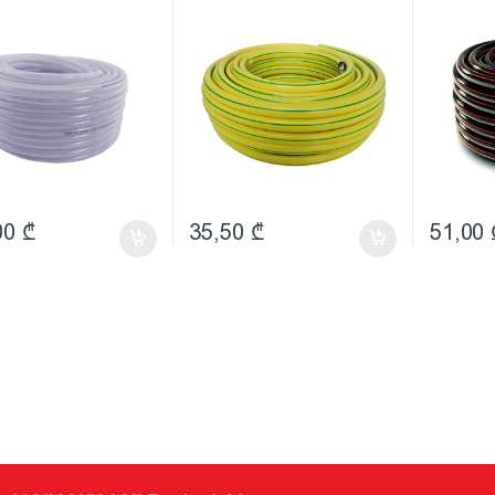
00
₾
35,50
₾
51,00