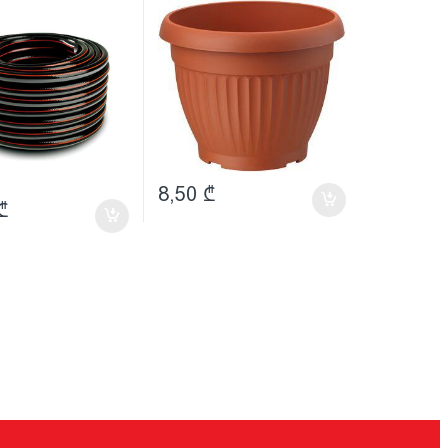
terracotta (0166-010)
8,50
₾
₾