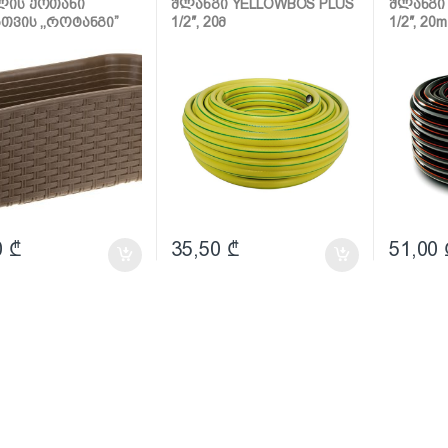
ლის ქოთანი
შლანგი YELLOWBOS PLUS
შლანგი
სთვის ,,როტანგი”
1/2″, 20მ
1/2″, 20m
 (ბეჟი როტანგი)
0
₾
35,50
₾
51,00