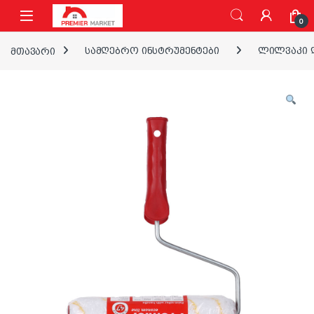
ნავიგაციაზე გადასვლა
შინაარსზე გადასვლა
0
მთავარი
სამღებრო ინსტრუმენტები
ლილვაკი დ