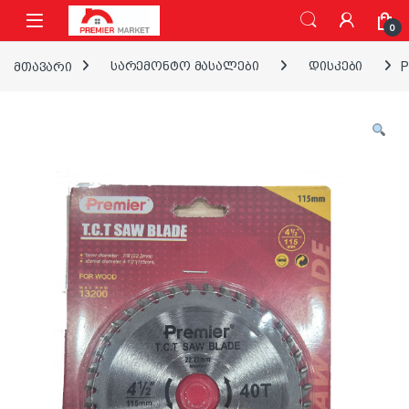
ნავიგაციაზე გადასვლა
შინაარსზე გადასვლა
0
მთავარი
სარემონტო მასალები
დისკები
P