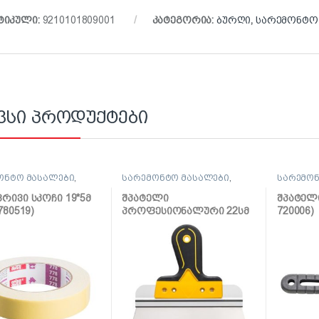
ტიკული:
9210101809001
კატეგორია:
ბურღი
,
სარემონტო
ვსი პროდუქტები
ონტო მასალები
,
სარემონტო მასალები
,
სარემონ
შპატელი, საპრიალებელი,
შპატელი
ქაფჩა
ქაფჩა
რივი სკოჩი 19*5მ
შპატელი
შპატელი
780519)
პროფესიონალური 22სმ
720006)
(0820-662204)