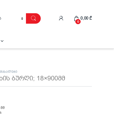
0,00
₾
0
 მასალები
 ხის ბურღი; 18×900მმ
 მმ
მ