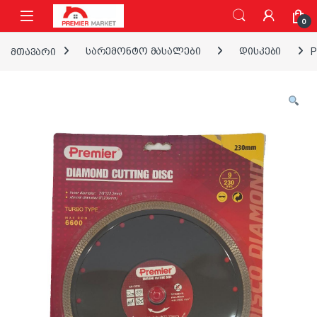
ნავიგაციაზე გადასვლა
შინაარსზე გადასვლა
0
მთავარი
სარემონტო მასალები
დისკები
P