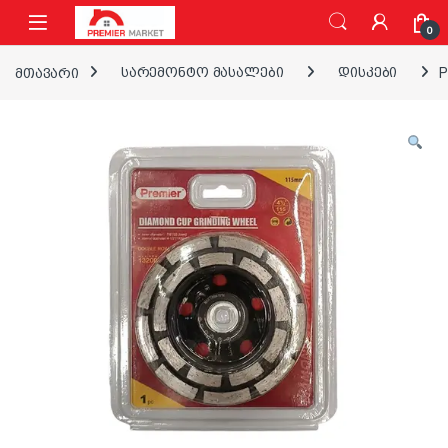
ნავიგაციაზე გადასვლა
შინაარსზე გადასვლა
0
მთავარი
სარემონტო მასალები
დისკები
P