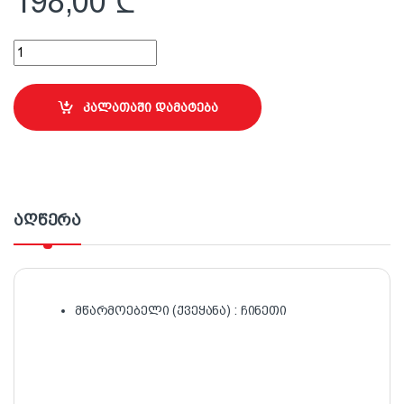
198,00
₾
P60 ზუმფარა 25სმx50მ Premier (წითელი) quantity
კალათაში დამატება
აღწერა
მწარმოებელი (ქვეყანა) : ჩინეთი