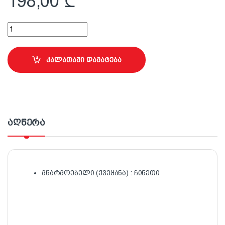
198,00
₾
P220 ზუმფარა 25სმx50მ Premier (წითელი) quantity
კალათაში დამატება
აღწერა
მწარმოებელი (ქვეყანა) : ჩინეთი