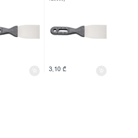
3,10
₾