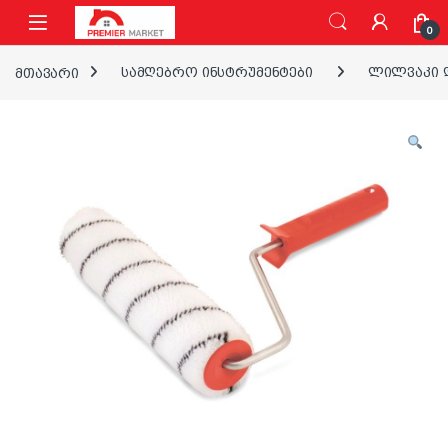
ნავიგაციაზე გადასვლა
შინაარსზე გადასვლა
0
მთავარი
სამღებრო ინსტრუმენტები
ლილვაკი დ