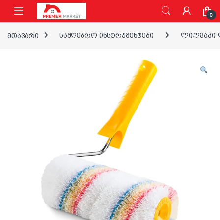
ნავიგაციაზე გადასვლა
შინაარსზე გადასვლა
0
მთავარი
სამღებრო ინსტრუმენტები
ლილვაკი დ