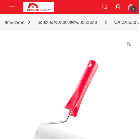
ნავიგაციაზე გადასვლა
შინაარსზე გადასვლა
0
მთავარი
სამღებრო ინსტრუმენტები
ლილვაკი დ