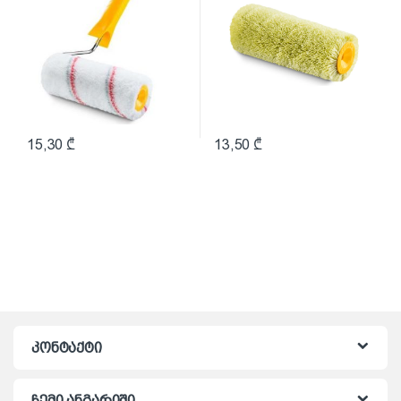
15,30
₾
13,50
₾
კონტაქტი
ჩემი ანგარიში