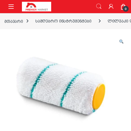
ნავიგაციაზე გადასვლა
შინაარსზე გადასვლა
0
მთავარი
სამღებრო ინსტრუმენტები
ლილვაკი დ