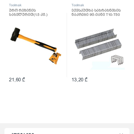
Toolmak
Toolmak
ურო რეზინის
ექვსკუთხა სახრახნისის
სახელურით(1.5 კგ.)
ნაკრები 9ც-იანი T10-T50
TMK19056
TMK19036
21,60
₾
13,20
₾