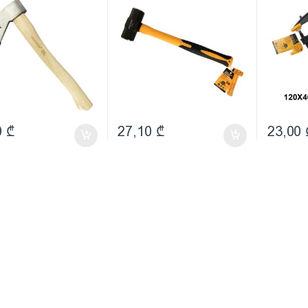
0
₾
27,10
₾
23,00