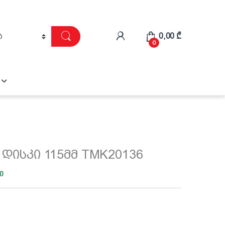
0,00
₾
0
ი დისკი 115მმ TMK20136
ი