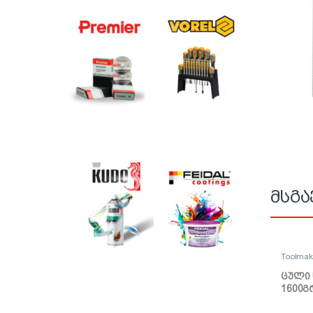
მსგა
Toolma
ცული 
1600გ