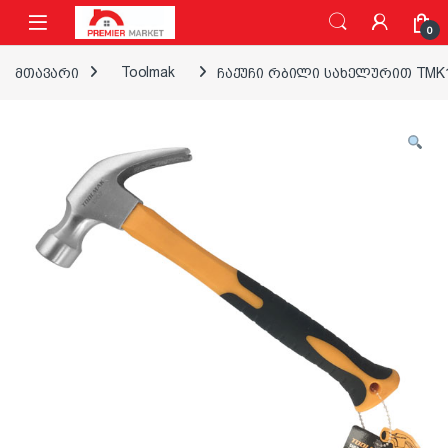
ნავიგაციაზე გადასვლა
შინაარსზე გადასვლა
0
მთავარი
Toolmak
ჩაქუჩი რბილი სახელურით TMK