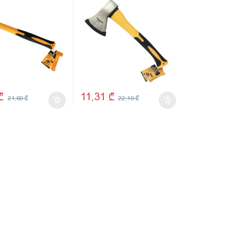
₾
11,31
₾
21,60
₾
22,10
₾