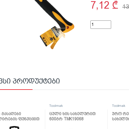
7,12
₾
1
ჩაქუჩი გელა მეტა
ვსი პროდუქტები
k
Toolmak
Toolmak
ს გასაღები
ცული ხის სახელურით
ურო რე
ირების ფუნქციით
600გრ TMK19068
სახელურ
MK19037
TMK190