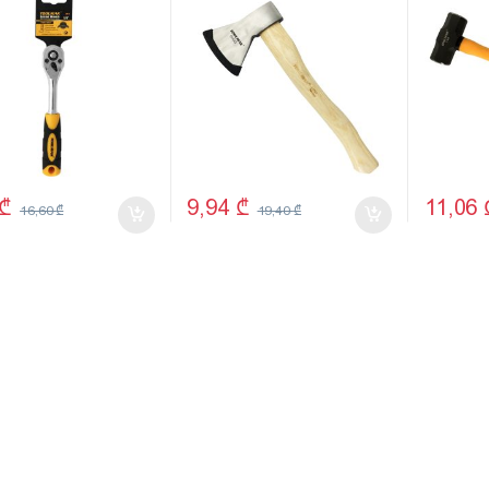
₾
9,94
₾
11,06
16,60
₾
19,40
₾