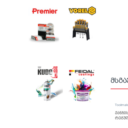
მსგა
Toolma
ქანჩი
რეგულ
1/4 T