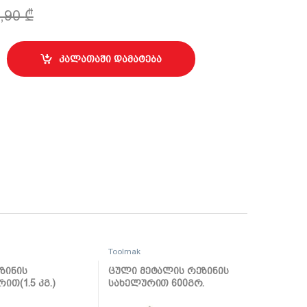
3,90
₾
ლის,რეზინის სახელურით 16OZ TMK19052 quantity
კალათაში დამატება
Toolmak
ზინის
ცული მეტალის რეზინის
ით(1.5 კგ.)
სახელურით 600გრ.
56
TMK19065