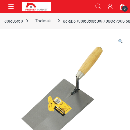
ნავიგაციაზე გადასვლა
შინაარსზე გადასვლა
0
მთავარი
Toolmak
ქაფჩა ოთხკუთხედი მეტალის ხი