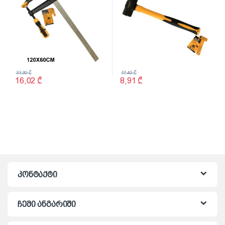
31,30
₾
17,40
₾
16,02
₾
8,91
₾
კონტაქტი
ჩემი ანგარიში