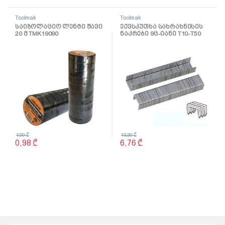
Toolmak
Toolmak
საიზოლაციო ლენტი შავი
ექვსკუთხა სახრახნისის
20 მ TMK19090
ნაკრები 9ც-იანი T10-T50
TMK19036
1,90
₾
13,20
₾
0,98
₾
6,76
₾