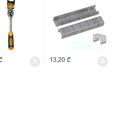
₾
13,20
₾