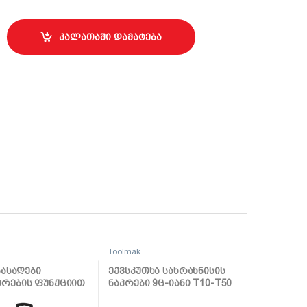
ირი 19მმ TMK20322 quantity
კალათაში დამატება
Toolmak
გასაღები
ექვსკუთხა სახრახნისის
რების ფუნქციით
ნაკრები 9ც-იანი T10-T50
19039
TMK19036