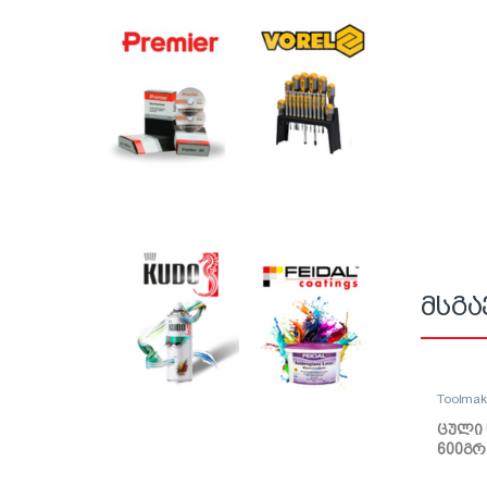
მსგა
Toolma
ცული 
600გრ