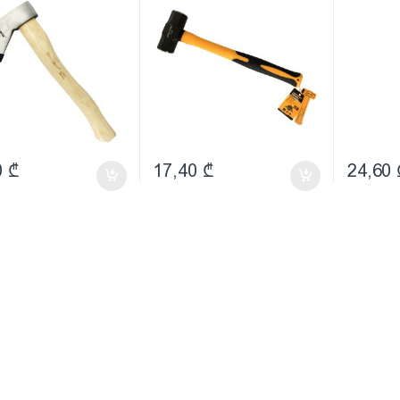
0
₾
17,40
₾
24,60