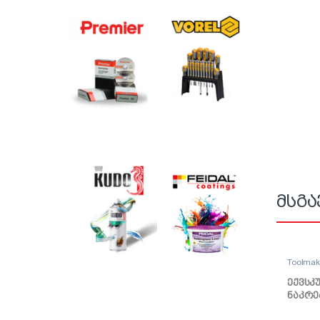
მსგა
Toolma
ექვსკ
ნაკრე
10mm 