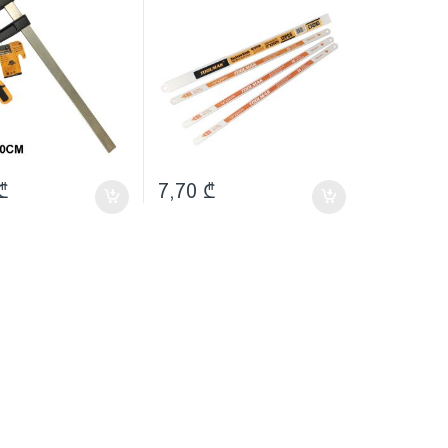
₾
7,70
₾