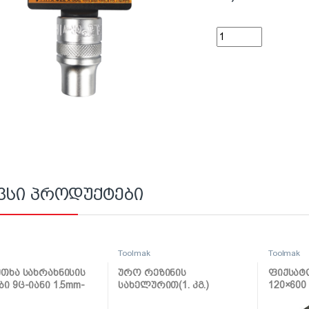
ქანჩის გასაღების პ
ვსი პროდუქტები
k
Toolmak
Toolmak
უთხა სახრახნისის
ურო რეზინის
ფიქსატ
ბი 9ც-იანი 1.5mm-
სახელურით(1. კგ.)
120×600
TMK19033
TMK19055