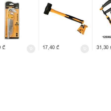
0
₾
17,40
₾
31,30