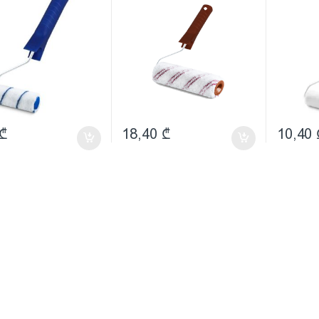
₾
18,40
₾
10,40