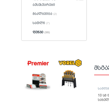
აქსესუარები
მაკლავიცა
(2)
სათლი
(7)
ფუნჯი
(99)
მსგა
სამღე
ლილვა
10 სმ
სახე
საღებ
Gepard