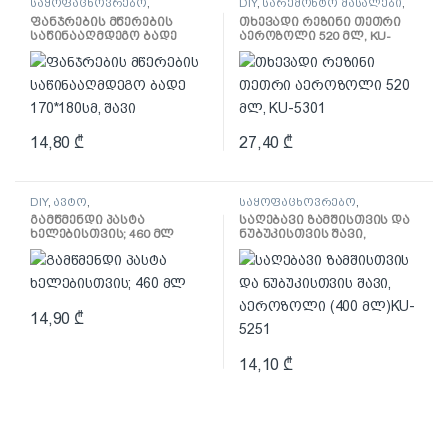
საყოფაცხოვრებო
,
DIY
,
სარემონტო მასალები
,
სეზონური
საღებავი და ლაქი
,
ფანჯრების მწერების
თხევადი რეზინი თეთრი
საყოფაცხოვრებო
,
საწინააღმდეგო ბადე
აეროზოლი 520 მლ, KU-
სხვადასხვა
170*180სმ, შავი
5301
14,80
₾
27,40
₾
DIY
,
ავტო
,
საყოფაცხოვრებო
,
საყოფაცხოვრებო
,
სხვადასხვა
გამწმენდი პასტა
საღებავი ზამშისთვის და
სხვადასხვა
ხელებისთვის; 460 მლ
ნუბუკისთვის შავი,
აეროზოლი (400 მლ)KU-
5251
14,90
₾
14,10
₾