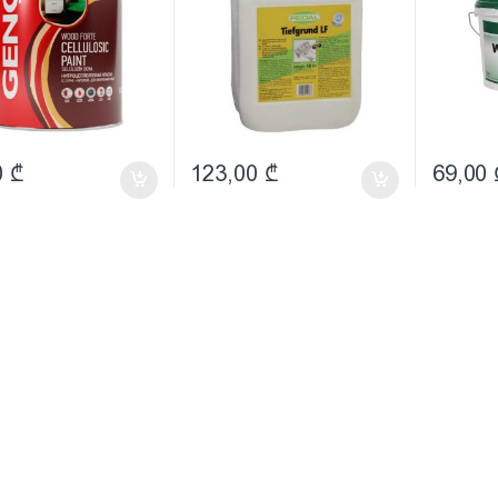
0
₾
123,00
₾
69,00