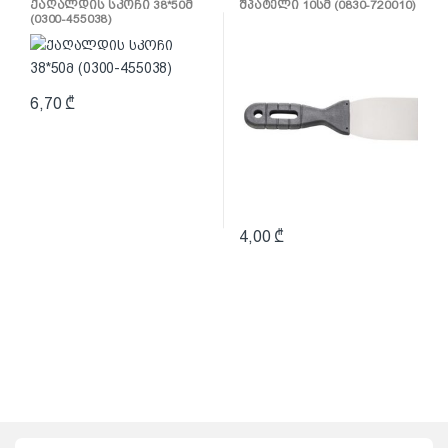
ქაღალდის სკოჩი 38*50მ
შპატელი 10სმ (0830-720010)
ქაფჩა
(0300-455038)
6,70
₾
4,00
₾