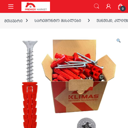
ნავიგაციაზე გადასვლა
შინაარსზე გადასვლა
0
მთავარი
სარემონტო მასალები
ჭანჭიკი, კლიფ