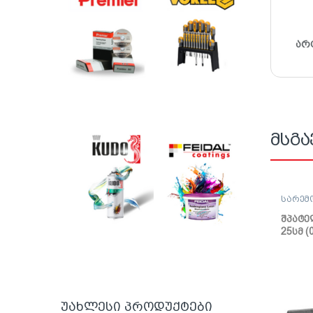
არ
მსგა
სარემ
შპატე
ქაფჩა
შპატე
25სმ (
უახლესი პროდუქტები