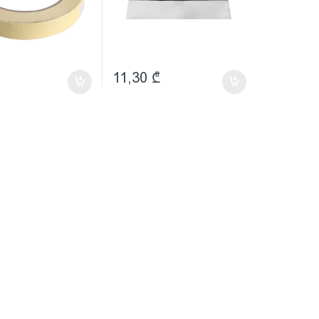
11,30
₾