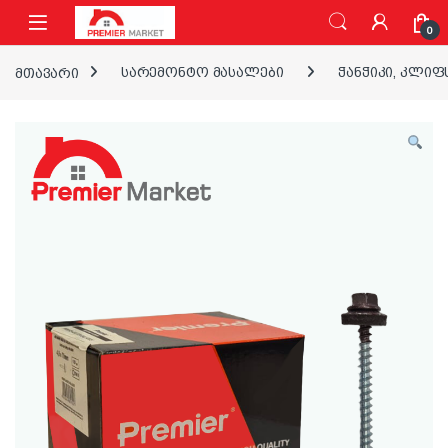
ნავიგაციაზე გადასვლა
შინაარსზე გადასვლა
0
მთავარი
სარემონტო მასალები
ჭანჭიკი, კლიფ