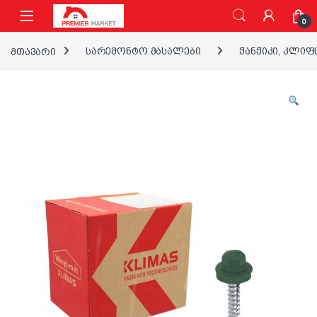
ნავიგაციაზე გადასვლა
შინაარსზე გადასვლა
0
მთავარი
სარემონტო მასალები
ჭანჭიკი, კლიფ