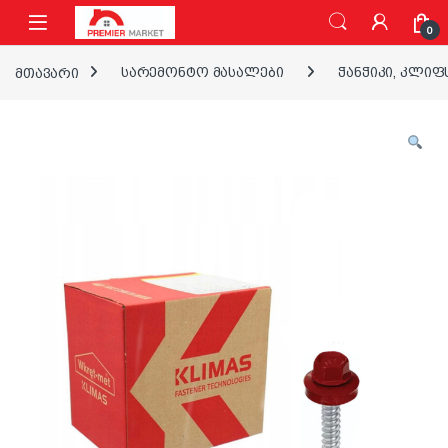
ნავიგაციაზე გადასვლა
შინაარსზე გადასვლა
0
მთავარი
სარემონტო მასალები
ჭანჭიკი, კლიფ