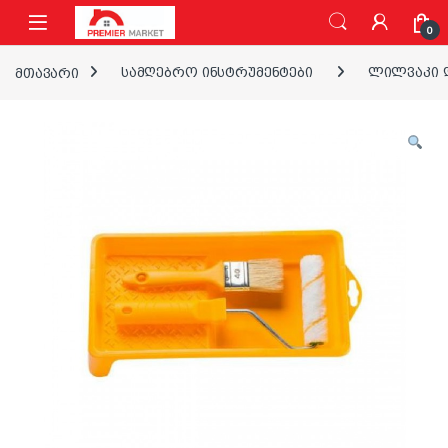
ნავიგაციაზე გადასვლა
შინაარსზე გადასვლა
0
მთავარი
სამღებრო ინსტრუმენტები
ლილვაკი დ