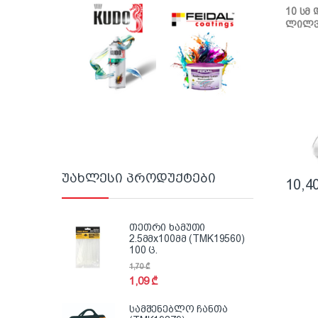
ლილვა
10 სმ
ლილვ
სახე
უახლესი პროდუქტები
10,4
თეთრი ხამუთი
2.5მმx100მმ (TMK19560)
100 ც.
1,70
₾
1,09
₾
სამშენებლო ჩანთა