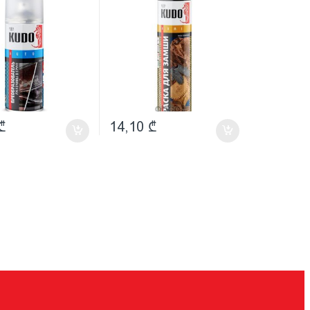
₾
14,10
₾