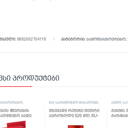
ტიკული:
8682692704118
კატეგორია:
საყოფაცხოვრებო
,
ვსი პროდუქტები
აცხოვრებო
,
DIY
,
სარემონტო მასალები
,
ავტო
,
სა
ური
საღებავი და ლაქი
,
საყოფა
საყოფაცხოვრებო
,
სხვადას
ების მწერების
თხევადი რეზინი თეთრი
ჟანგის
სხვადასხვა
ააღმდეგო ბადე
აეროზოლი 520 მლ, KU-
გარდამ
ებზე 210*100სმ,
5301
აეროზო
2601