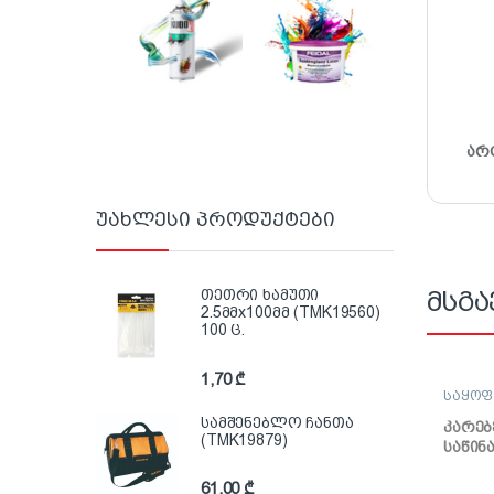
არ
უახლესი პროდუქტები
მსგა
თეთრი ხამუთი
2.5მმx100მმ (TMK19560)
100 ც.
1,70
₾
საყოფ
სეზონ
სამშენებლო ჩანთა
კარებ
(TMK19879)
საწინ
მაგნიტ
შავი
61,00
₾