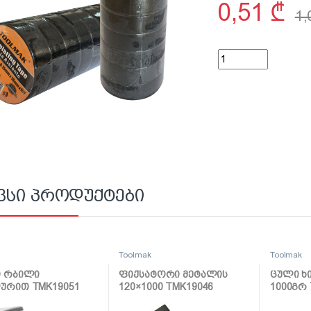
0,51
₾
1
საიზოლაციო ლენტი 
ვსი პროდუქტები
k
Toolmak
Toolmak
ი რბილი
ფიქსატორი მეტალის
ცული ხ
ურით TMK19051
120×1000 TMK19046
1000გრ 