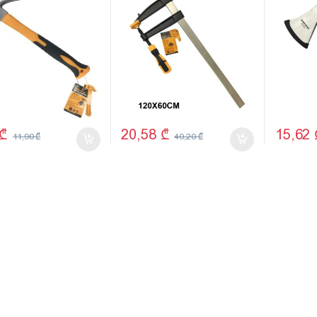
₾
20,58
₾
15,62
11,90
₾
40,20
₾