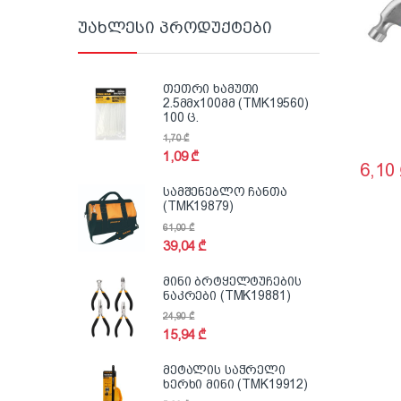
უახლესი პროდუქტები
თეთრი ხამუთი
2.5მმx100მმ (TMK19560)
100 ც.
1,70
₾
1,09
₾
6,10
სამშენებლო ჩანთა
(TMK19879)
61,00
₾
39,04
₾
მინი ბრტყელტუჩების
ნაკრები (TMK19881)
24,90
₾
15,94
₾
მეტალის საჭრელი
ხერხი მინი (TMK19912)