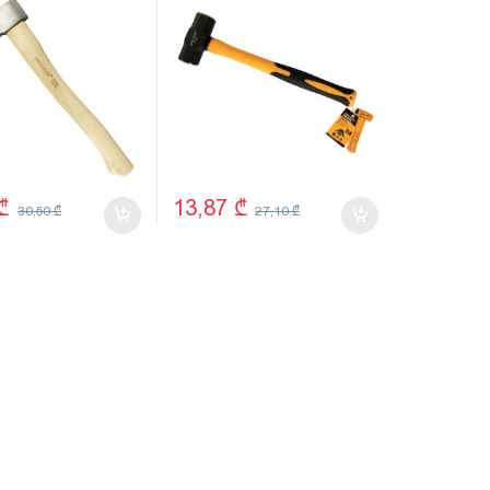
₾
13,87
₾
30,50
₾
27,10
₾