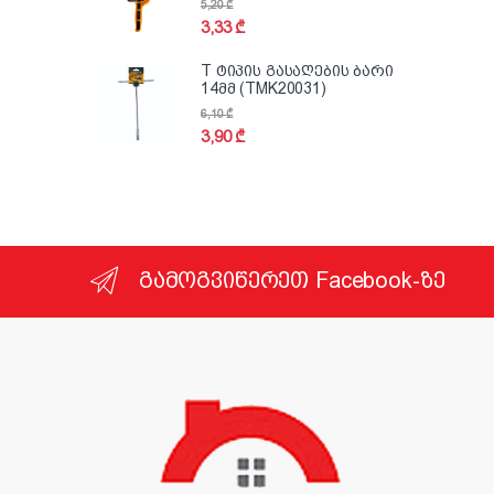
5,20
₾
3,33
₾
T ტიპის გასაღების ბარი
14მმ (TMK20031)
6,10
₾
3,90
₾
გამოგვიწერეთ Facebook-ზე