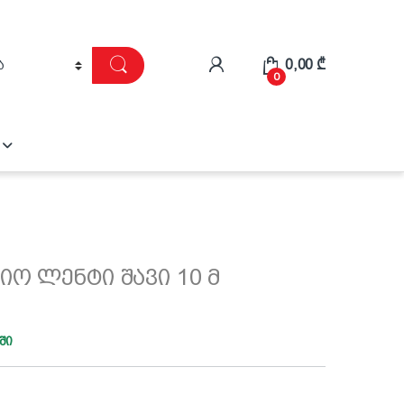
0,00
₾
0
ო ლენტი შავი 10 მ
ში