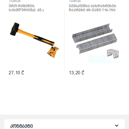
Toolmak
Toolmak
ურო რეზინის
ექვსკუთხა სახრახნისის
სახელურით(2. კგ.)
ნაკრები 9ც-იანი T10-T50
TMK19057
TMK19036
27,10
₾
13,20
₾
კონტაქტი