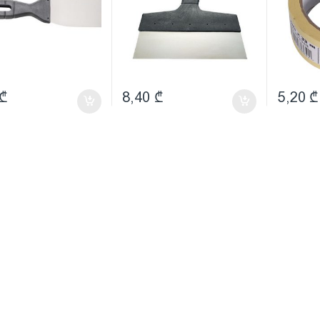
₾
8,40
₾
5,20
₾