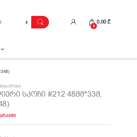
0,00
₾
0
3348)
 მასალები
იერი სკოჩი #212 48მმ*33მ,
48)
მარაგში