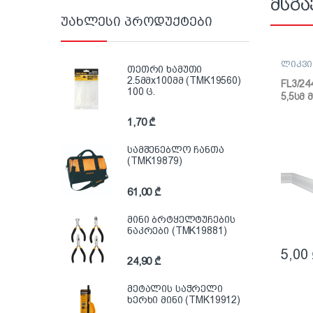
მსგა
უახლესი პროდუქტები
ლიკვი
თეთრი ხამუთი
2.5მმx100მმ (TMK19560)
FL3/24
100 ც.
5,5სმ
1,70
₾
სამშენებლო ჩანთა
(TMK19879)
61,00
₾
მინი ბრტყელტუჩების
ნაკრები (TMK19881)
5,00
24,90
₾
მეტალის საჭრელი
ხერხი მინი (TMK19912)