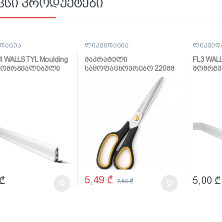
ვსი პროდუქტები
დაცია
ლიკვიდაცია
ლიკვიდ
4 WALLSTYL Moulding
მაკრატელი
FL3 WALL
 მომრგვალებული
საყოფაცხოვრებო 220მმ
მომრგ
(მეტრი)
5,49
₾
₾
5,00
₾
7,50
₾