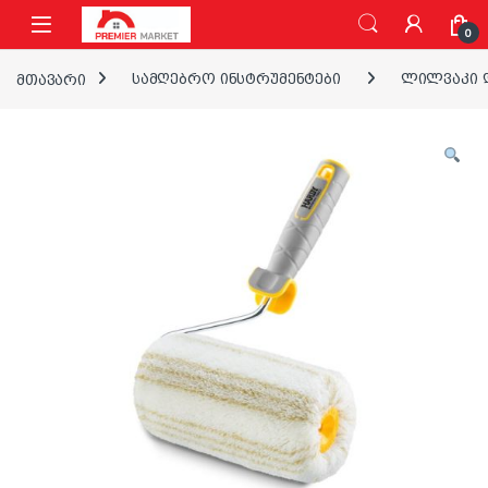
ნავიგაციაზე გადასვლა
შინაარსზე გადასვლა
0
მთავარი
სამღებრო ინსტრუმენტები
ლილვაკი დ