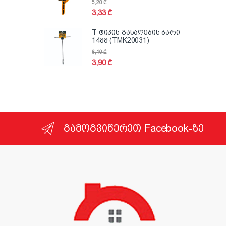
5,20
₾
3,33
₾
T ტიპის გასაღების ბარი
14მმ (TMK20031)
6,10
₾
3,90
₾
გამოგვიწერეთ Facebook-ზე