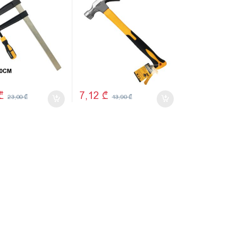
TMK19052
₾
7,12
₾
23,00
₾
13,90
₾