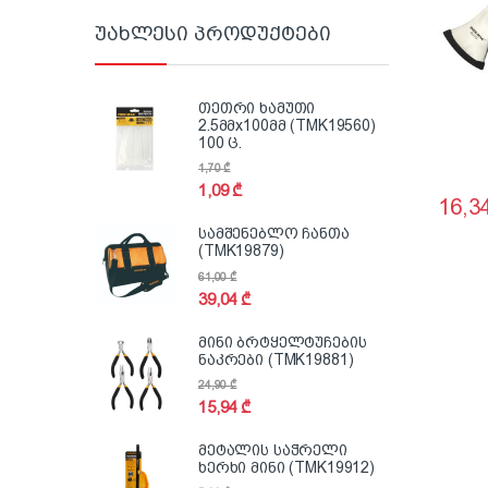
უახლესი პროდუქტები
თეთრი ხამუთი
2.5მმx100მმ (TMK19560)
100 ც.
1,70
₾
1,09
₾
16,3
სამშენებლო ჩანთა
(TMK19879)
61,00
₾
39,04
₾
მინი ბრტყელტუჩების
ნაკრები (TMK19881)
24,90
₾
15,94
₾
მეტალის საჭრელი
ხერხი მინი (TMK19912)