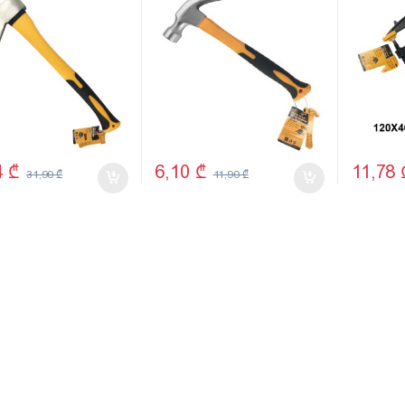
4
₾
6,10
₾
11,78
31,90
₾
11,90
₾