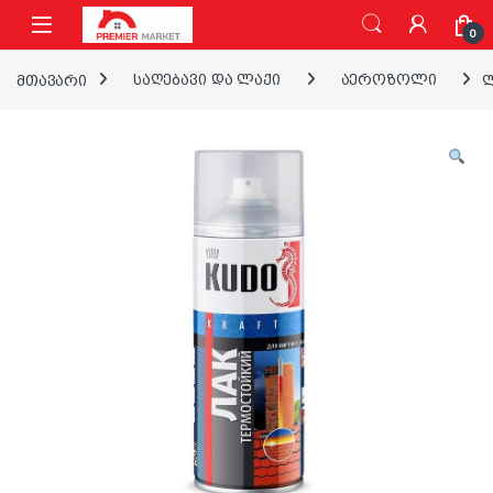
ნავიგაციაზე გადასვლა
შინაარსზე გადასვლა
0
მთავარი
საღებავი და ლაქი
აეროზოლი
ლ