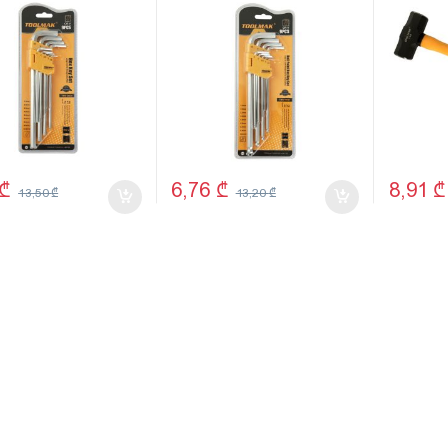
₾
6,76
₾
8,91
₾
13,50
₾
13,20
₾