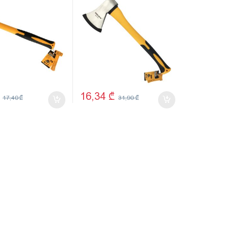
16,34
₾
17,40
₾
31,90
₾