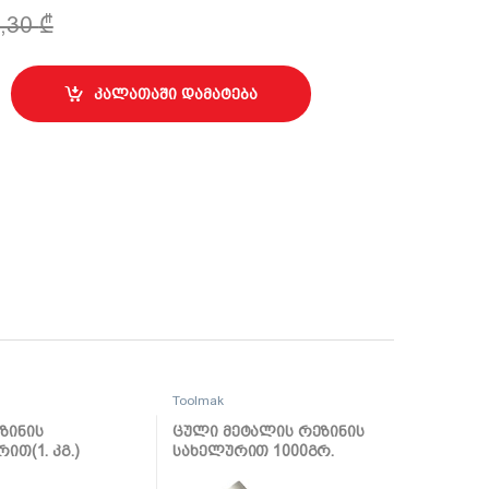
2,30
₾
 ნაკრები მაგნიტით TMK19603 quantity
კალათაში დამატება
Toolmak
ზინის
ცული მეტალის რეზინის
ით(1. კგ.)
სახელურით 1000გრ.
55
TMK19066