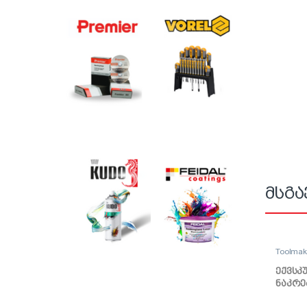
მსგა
Toolma
ექვსკ
ნაკრე
10mm 