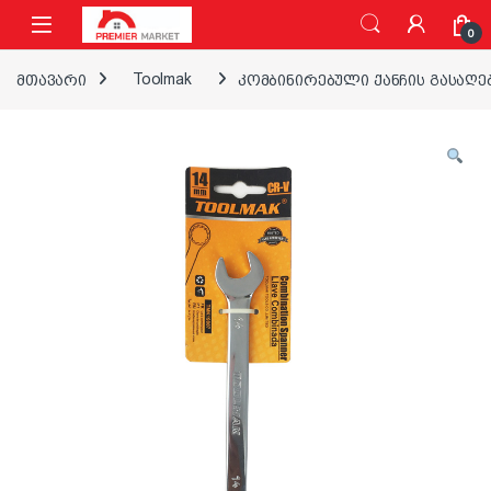
ნავიგაციაზე გადასვლა
შინაარსზე გადასვლა
0
მთავარი
Toolmak
კომბინირებული ქანჩის გასაღებ